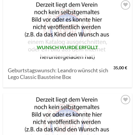
AUF MEINE
MERKLISTE
SETZEN
WUNSCH WURDE ERFÜLLT
35,00
€
Geburtstagswunsch: Leandro wünscht sich
Lego Classic Bausteine Box
AUF MEINE
MERKLISTE
SETZEN