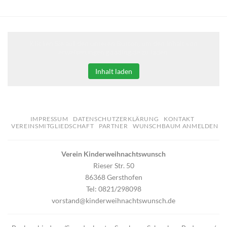
Klicken Sie auf den unteren Button, um den Inhalt von
erweiterungen.gooding.de zu laden.
Inhalt laden
IMPRESSUM
DATENSCHUTZERKLÄRUNG
KONTAKT
VEREINSMITGLIEDSCHAFT
PARTNER
WUNSCHBAUM ANMELDEN
Verein Kinderweihnachtswunsch
Rieser Str. 50
86368 Gersthofen
Tel: 0821/298098
vorstand@kinderweihnachtswunsch.de