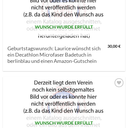
MERKLISTE
SETZEN
WUNSCH WURDE ERFÜLLT
30,00
€
Geburtstagswunsch: Laurice wünscht sich
ein Decathlon Microfaser Badetuch in
berlinblau und einen Amazon-Gutschein
AUF MEINE
MERKLISTE
SETZEN
WUNSCH WURDE ERFÜLLT