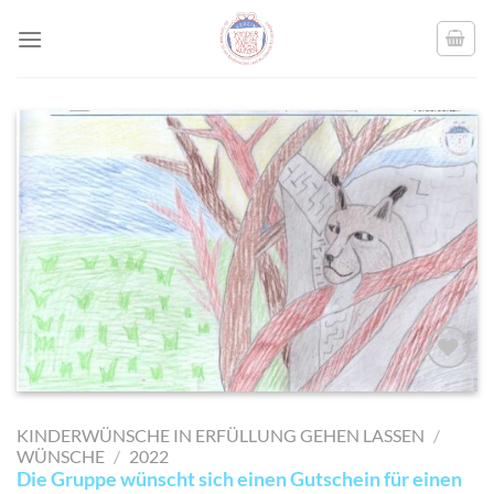
Skip
to
content
AUF MEINE
MERKLISTE
KINDERWÜNSCHE IN ERFÜLLUNG GEHEN LASSEN
/
SETZEN
WÜNSCHE
/
2022
Die Gruppe wünscht sich einen Gutschein für einen