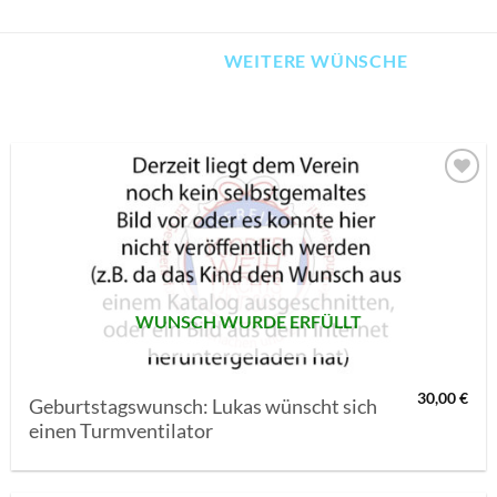
WEITERE WÜNSCHE
AUF MEINE
MERKLISTE
SETZEN
WUNSCH WURDE ERFÜLLT
30,00
€
Geburtstagswunsch: Lukas wünscht sich
einen Turmventilator