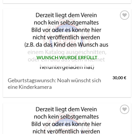
AUF MEINE
MERKLISTE
SETZEN
WUNSCH WURDE ERFÜLLT
30,00
€
Geburtstagswunsch: Noah wünscht sich
eine Kinderkamera
AUF MEINE
MERKLISTE
SETZEN