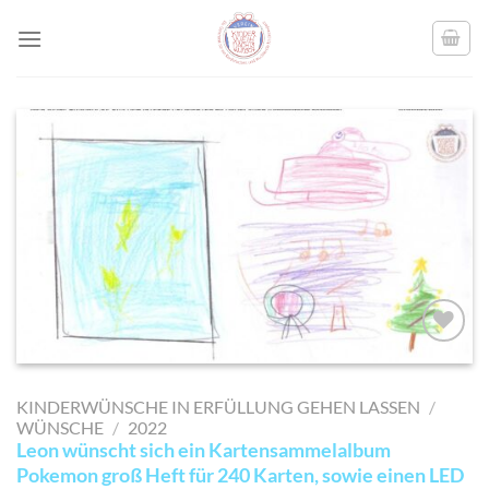
Skip
to
content
AUF MEINE
MERKLISTE
KINDERWÜNSCHE IN ERFÜLLUNG GEHEN LASSEN
/
SETZEN
WÜNSCHE
/
2022
Leon wünscht sich ein Kartensammelalbum
Pokemon groß Heft für 240 Karten, sowie einen LED