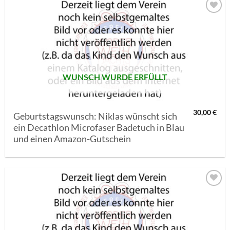
AUF MEINE
MERKLISTE
SETZEN
WUNSCH WURDE ERFÜLLT
30,00
€
Geburtstagswunsch: Niklas wünscht sich
ein Decathlon Microfaser Badetuch in Blau
und einen Amazon-Gutschein
AUF MEINE
MERKLISTE
SETZEN