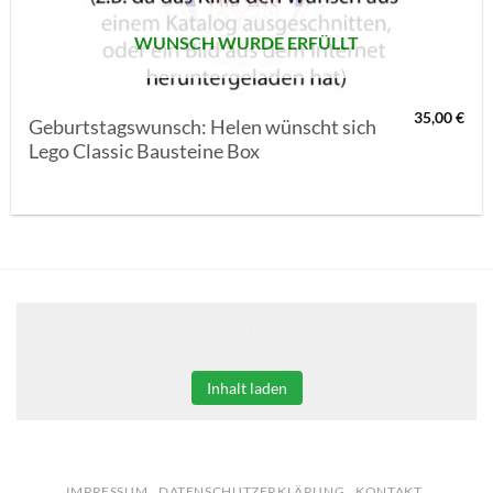
WUNSCH WURDE ERFÜLLT
35,00
€
Geburtstagswunsch: Helen wünscht sich
Lego Classic Bausteine Box
Klicken Sie auf den unteren Button, um den Inhalt von
erweiterungen.gooding.de zu laden.
Inhalt laden
IMPRESSUM
DATENSCHUTZERKLÄRUNG
KONTAKT