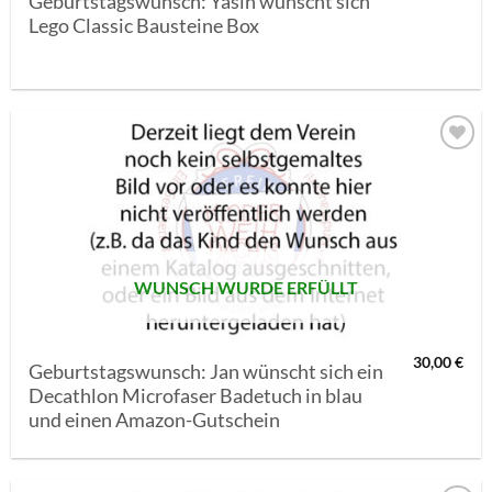
Geburtstagswunsch: Yasin wünscht sich
Lego Classic Bausteine Box
AUF MEINE
MERKLISTE
SETZEN
WUNSCH WURDE ERFÜLLT
30,00
€
Geburtstagswunsch: Jan wünscht sich ein
Decathlon Microfaser Badetuch in blau
und einen Amazon-Gutschein