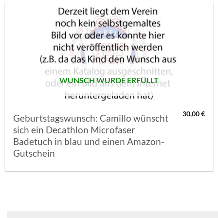
AUF MEINE
MERKLISTE
SETZEN
WUNSCH WURDE ERFÜLLT
30,00
€
Geburtstagswunsch: Camillo wünscht
sich ein Decathlon Microfaser
Badetuch in blau und einen Amazon-
Gutschein