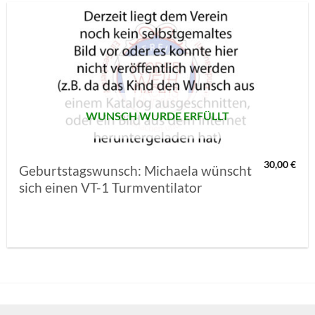
AUF MEINE
MERKLISTE
SETZEN
WUNSCH WURDE ERFÜLLT
30,00
€
Geburtstagswunsch: Michaela wünscht
sich einen VT-1 Turmventilator