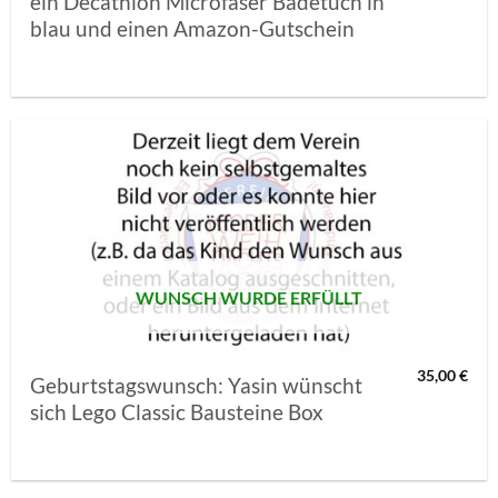
ein Decathlon Microfaser Badetuch in
blau und einen Amazon-Gutschein
AUF MEINE
MERKLISTE
SETZEN
WUNSCH WURDE ERFÜLLT
35,00
€
Geburtstagswunsch: Yasin wünscht
sich Lego Classic Bausteine Box