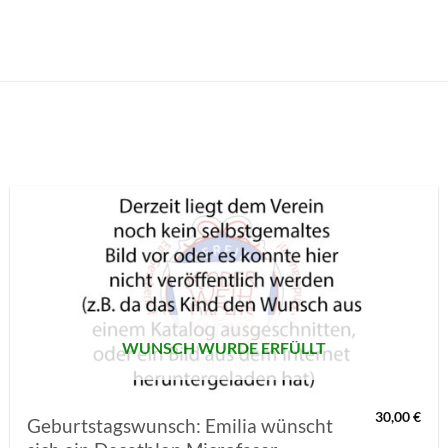
AUF MEINE
MERKLISTE
SETZEN
WUNSCH WURDE ERFÜLLT
30,00
€
Geburtstagswunsch: Emilia wünscht