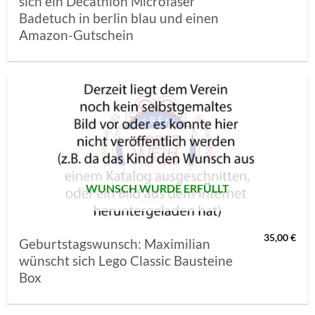
sich ein Decathlon Microfaser
Badetuch in berlin blau und einen
Amazon-Gutschein
AUF MEINE
MERKLISTE
SETZEN
WUNSCH WURDE ERFÜLLT
35,00
€
Geburtstagswunsch: Maximilian
wünscht sich Lego Classic Bausteine
Box