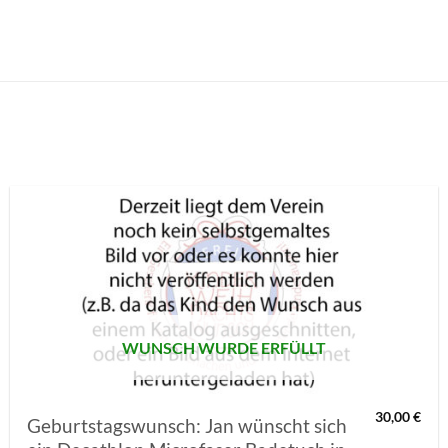
AUF MEINE
MERKLISTE
SETZEN
WUNSCH WURDE ERFÜLLT
30,00
€
Geburtstagswunsch: Jan wünscht sich