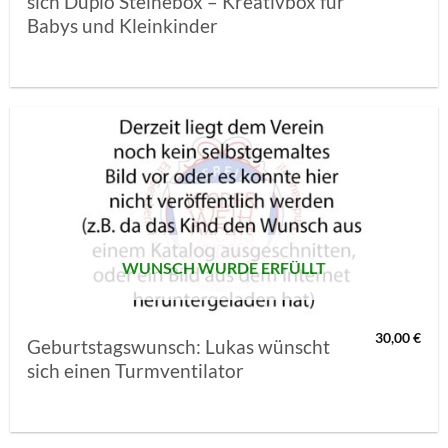
sich Duplo Steinebox – Kreativbox für
Babys und Kleinkinder
AUF MEINE
MERKLISTE
SETZEN
WUNSCH WURDE ERFÜLLT
30,00
€
Geburtstagswunsch: Lukas wünscht
sich einen Turmventilator