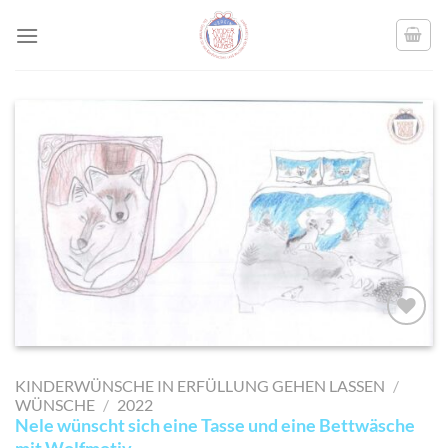
Skip
to
content
AUF MEINE
MERKLISTE
KINDERWÜNSCHE IN ERFÜLLUNG GEHEN LASSEN
/
SETZEN
WÜNSCHE
/
2022
Nele wünscht sich eine Tasse und eine Bettwäsche
mit Wolfmotiv