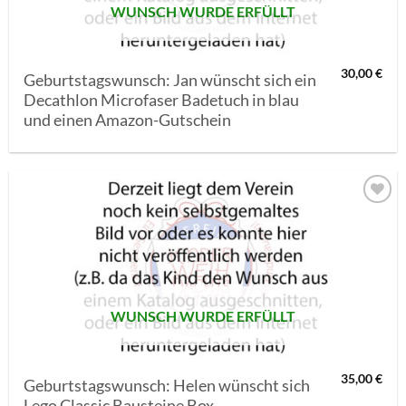
WUNSCH WURDE ERFÜLLT
30,00
€
Geburtstagswunsch: Jan wünscht sich ein
Decathlon Microfaser Badetuch in blau
und einen Amazon-Gutschein
AUF MEINE
MERKLISTE
SETZEN
WUNSCH WURDE ERFÜLLT
35,00
€
Geburtstagswunsch: Helen wünscht sich
Lego Classic Bausteine Box