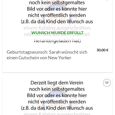
AUF MEINE
MERKLISTE
SETZEN
WUNSCH WURDE ERFÜLLT
30,00
€
Geburtstagswunsch: Sarah wünscht sich
einen Gutschein von New Yorker
AUF MEINE
MERKLISTE
SETZEN