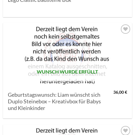
AUF MEINE
MERKLISTE
SETZEN
WUNSCH WURDE ERFÜLLT
36,00
€
Geburtstagswunsch: Liam wünscht sich
Duplo Steinebox – Kreativbox für Babys
und Kleinkinder