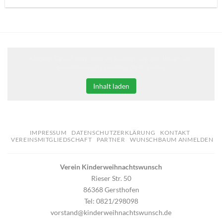
Klicken Sie auf den unteren Button, um den Inhalt von
erweiterungen.gooding.de zu laden.
Inhalt laden
IMPRESSUM
DATENSCHUTZERKLÄRUNG
KONTAKT
VEREINSMITGLIEDSCHAFT
PARTNER
WUNSCHBAUM ANMELDEN
Verein Kinderweihnachtswunsch
Rieser Str. 50
86368 Gersthofen
Tel: 0821/298098
vorstand@kinderweihnachtswunsch.de