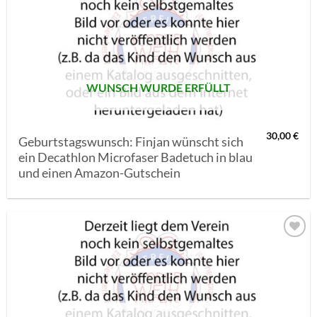
AUF MEINE
MERKLISTE
SETZEN
WUNSCH WURDE ERFÜLLT
30,00
€
Geburtstagswunsch: Finjan wünscht sich
ein Decathlon Microfaser Badetuch in blau
und einen Amazon-Gutschein
AUF MEINE
MERKLISTE
SETZEN