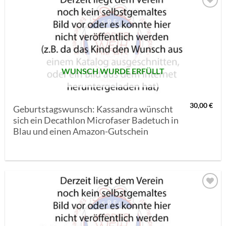
AUF MEINE
MERKLISTE
SETZEN
WUNSCH WURDE ERFÜLLT
30,00
€
Geburtstagswunsch: Kassandra wünscht
sich ein Decathlon Microfaser Badetuch in
Blau und einen Amazon-Gutschein
AUF MEINE
MERKLISTE
SETZEN