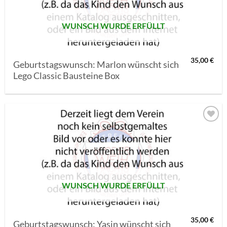
WUNSCH WURDE ERFÜLLT
35,00
€
Geburtstagswunsch: Marlon wünscht sich
Lego Classic Bausteine Box
AUF MEINE
MERKLISTE
SETZEN
WUNSCH WURDE ERFÜLLT
35,00
€
Geburtstagswunsch: Yasin wünscht sich