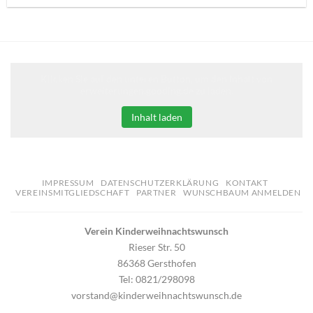
Klicken Sie auf den unteren Button, um den Inhalt von
erweiterungen.gooding.de zu laden.
Inhalt laden
IMPRESSUM
DATENSCHUTZERKLÄRUNG
KONTAKT
VEREINSMITGLIEDSCHAFT
PARTNER
WUNSCHBAUM ANMELDEN
Verein Kinderweihnachtswunsch
Rieser Str. 50
86368 Gersthofen
Tel: 0821/298098
vorstand@kinderweihnachtswunsch.de