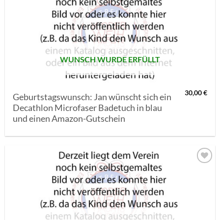
AUF MEINE
MERKLISTE
SETZEN
WUNSCH WURDE ERFÜLLT
30,00
€
Geburtstagswunsch: Jan wünscht sich ein
Decathlon Microfaser Badetuch in blau
und einen Amazon-Gutschein
AUF MEINE
MERKLISTE
SETZEN