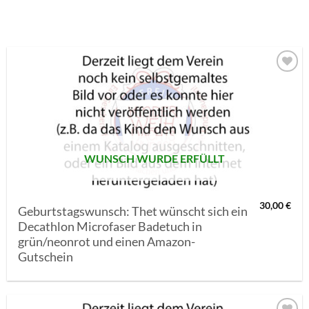
AUF MEINE
MERKLISTE
SETZEN
WUNSCH WURDE ERFÜLLT
30,00
€
Geburtstagswunsch: Thet wünscht sich ein
Decathlon Microfaser Badetuch in
grün/neonrot und einen Amazon-
Gutschein