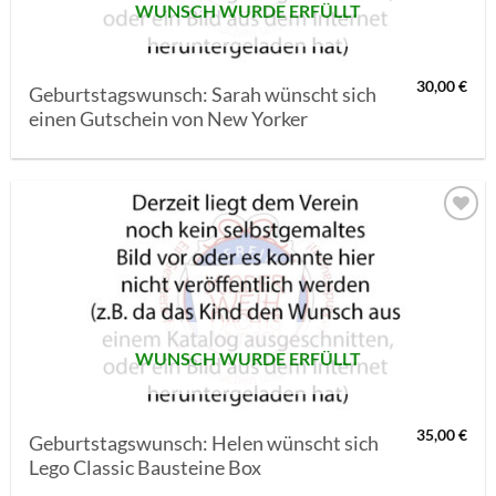
WUNSCH WURDE ERFÜLLT
30,00
€
Geburtstagswunsch: Sarah wünscht sich
einen Gutschein von New Yorker
AUF MEINE
MERKLISTE
SETZEN
WUNSCH WURDE ERFÜLLT
35,00
€
Geburtstagswunsch: Helen wünscht sich
Lego Classic Bausteine Box