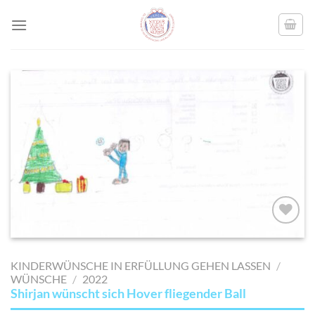
Skip
to
content
AUF MEINE
MERKLISTE
KINDERWÜNSCHE IN ERFÜLLUNG GEHEN LASSEN
/
SETZEN
WÜNSCHE
/
2022
Shirjan wünscht sich Hover fliegender Ball