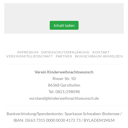
Klicken Sie auf den unteren Button, um den Inhalt von
erweiterungen.gooding.de zu laden.
Inhalt laden
IMPRESSUM
DATENSCHUTZERKLÄRUNG
KONTAKT
VEREINSMITGLIEDSCHAFT
PARTNER
WUNSCHBAUM ANMELDEN
Verein Kinderweihnachtswunsch
Rieser Str. 50
86368 Gersthofen
Tel: 0821/298098
vorstand@kinderweihnachtswunsch.de
Bankverbindung/Spendenkonto: Sparkasse Schwaben-Bodensee /
IBAN: DE63 7315 0000 0030 4172 73 / BYLADEM1MLM