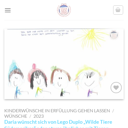
Skip
to
content
AUF MEINE
MERKLISTE
KINDERWÜNSCHE IN ERFÜLLUNG GEHEN LASSEN
/
SETZEN
WÜNSCHE
/
2023
Daria wünscht sich von Lego Duplo „Wilde Tiere