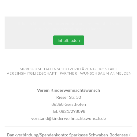
Klicken Sie auf den unteren Button, um den Inhalt von
erweiterungen.gooding.de zu laden.
Inhalt laden
IMPRESSUM
DATENSCHUTZERKLÄRUNG
KONTAKT
VEREINSMITGLIEDSCHAFT
PARTNER
WUNSCHBAUM ANMELDEN
Verein Kinderweihnachtswunsch
Rieser Str. 50
86368 Gersthofen
Tel: 0821/298098
vorstand@kinderweihnachtswunsch.de
Bankverbindung/Spendenkonto: Sparkasse Schwaben-Bodensee /