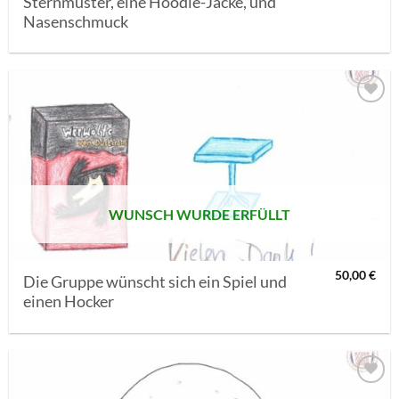
Sternmuster, eine Hoodie-Jacke, und
Nasenschmuck
AUF MEINE
MERKLISTE
SETZEN
WUNSCH WURDE ERFÜLLT
50,00
€
Die Gruppe wünscht sich ein Spiel und
einen Hocker
AUF MEINE