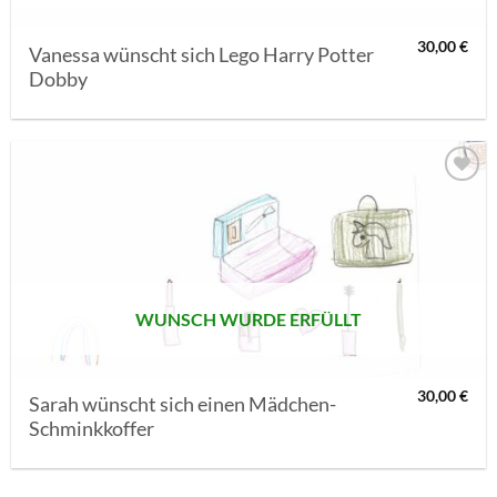
30,00
€
Vanessa wünscht sich Lego Harry Potter
Dobby
AUF MEINE
MERKLISTE
SETZEN
WUNSCH WURDE ERFÜLLT
30,00
€
Sarah wünscht sich einen Mädchen-
Schminkkoffer