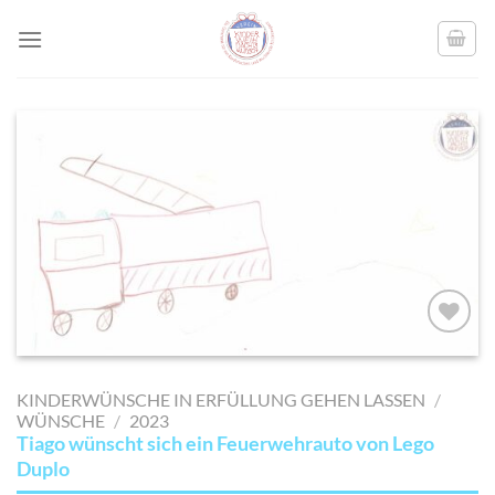
Skip
to
content
AUF MEINE
MERKLISTE
KINDERWÜNSCHE IN ERFÜLLUNG GEHEN LASSEN
/
SETZEN
WÜNSCHE
/
2023
Tiago wünscht sich ein Feuerwehrauto von Lego
Duplo