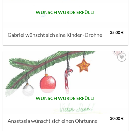
WUNSCH WURDE ERFÜLLT
35,00
€
Gabriel wünscht sich eine Kinder -Drohne
AUF MEINE
MERKLISTE
SETZEN
WUNSCH WURDE ERFÜLLT
30,00
€
Anastasia wünscht sich einen Ohrtunnel