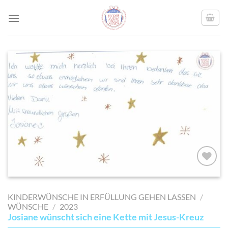
Skip
to
content
AUF MEINE
MERKLISTE
KINDERWÜNSCHE IN ERFÜLLUNG GEHEN LASSEN
/
SETZEN
WÜNSCHE
/
2023
Josiane wünscht sich eine Kette mit Jesus-Kreuz