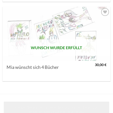
AUF MEINE
MERKLISTE
SETZEN
WUNSCH WURDE ERFÜLLT
30,00
€
Mia wünscht sich 4 Bücher
Klicken Sie auf den unteren Button, um den Inhalt von
erweiterungen.gooding.de zu laden.