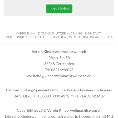
Inhalt laden
IMPRESSUM
DATENSCHUTZERKLÄRUNG
KONTAKT
VEREINSMITGLIEDSCHAFT
PARTNER
WUNSCHBAUM ANMELDEN
Verein Kinderweihnachtswunsch
Rieser Str. 50
86368 Gersthofen
Tel: 0821/298098
vorstand@kinderweihnachtswunsch.de
Bankverbindung/Spendenkonto: Sparkasse Schwaben-Bodensee /
IBAN: DE63 7315 0000 0030 4172 73 / BYLADEM1MLM
Copyright 2026 ©
Verein Kinderweihnachtswunsch
Die Seite Kinderweihnachtswunsch wurde in Kooperation mit
Mai