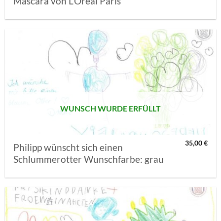
Mascara von L’Oréal Paris
AUF MEINE
MERKLISTE
SETZEN
WUNSCH WURDE ERFÜLLT
35,00
€
Philipp wünscht sich einen
Schlummerotter Wunschfarbe: grau
AUF MEINE