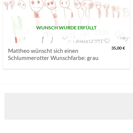
MERKLISTE
SETZEN
WUNSCH WURDE ERFÜLLT
35,00
€
Mattheo wünscht sich einen
Schlummerotter Wunschfarbe: grau
Klicken 