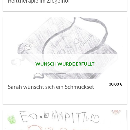
Reittherapie im Ziegelhof
AUF MEINE
MERKLISTE
SETZEN
WUNSCH WURDE ERFÜLLT
30,00
€
Sarah wünscht sich ein Schmuckset
AUF MEINE