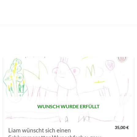
AUF MEINE
MERKLISTE
SETZEN
WUNSCH WURDE ERFÜLLT
35,00
€
Liam wünscht sich einen