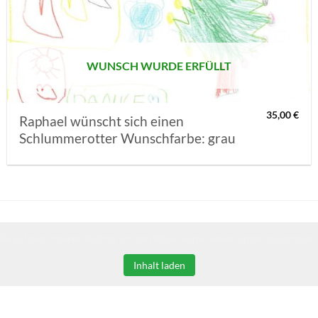
MERKLISTE
SETZEN
WUNSCH WURDE ERFÜLLT
35,00
€
Raphael wünscht sich einen
Schlummerotter Wunschfarbe: grau
Sie auf den unteren Button, um den Inhalt von erweiterungen.gooding.de 
Inhalt laden