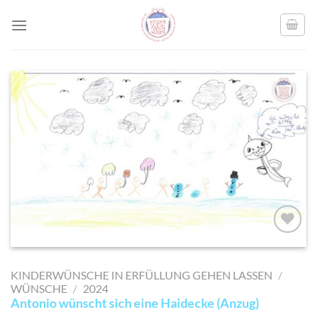
Skip
to
content
AUF MEINE
MERKLISTE
KINDERWÜNSCHE IN ERFÜLLUNG GEHEN LASSEN
/
SETZEN
WÜNSCHE
/
2024
Antonio wünscht sich eine Haidecke (Anzug)