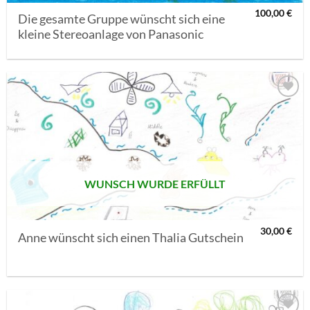
100,00
€
Die gesamte Gruppe wünscht sich eine
kleine Stereoanlage von Panasonic
AUF MEINE
MERKLISTE
SETZEN
WUNSCH WURDE ERFÜLLT
30,00
€
Anne wünscht sich einen Thalia Gutschein