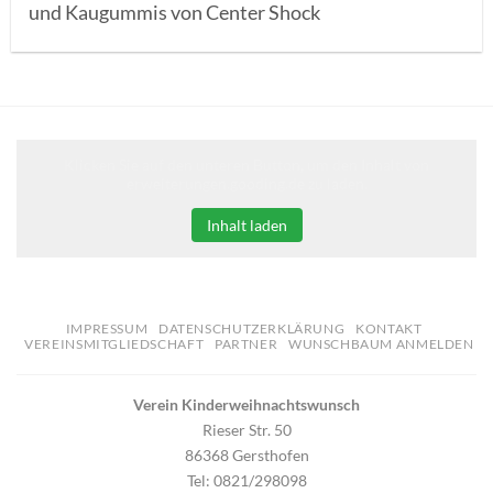
und Kaugummis von Center Shock
Klicken Sie auf den unteren Button, um den Inhalt von
erweiterungen.gooding.de zu laden.
Inhalt laden
IMPRESSUM
DATENSCHUTZERKLÄRUNG
KONTAKT
VEREINSMITGLIEDSCHAFT
PARTNER
WUNSCHBAUM ANMELDEN
Verein Kinderweihnachtswunsch
Rieser Str. 50
86368 Gersthofen
Tel: 0821/298098