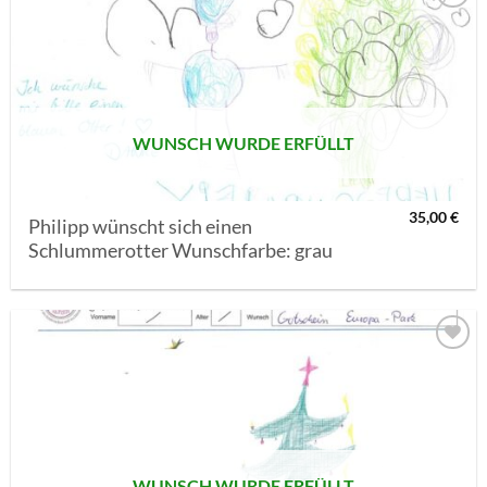
AUF MEINE
MERKLISTE
SETZEN
WUNSCH WURDE ERFÜLLT
35,00
€
Philipp wünscht sich einen
Schlummerotter Wunschfarbe: grau
AUF MEINE
MERKLISTE
SETZEN
WUNSCH WURDE ERFÜLLT