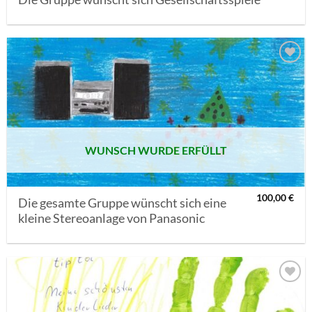
AUF MEINE
MERKLISTE
SETZEN
WUNSCH WURDE ERFÜLLT
100,00
€
Die gesamte Gruppe wünscht sich eine
kleine Stereoanlage von Panasonic
AUF MEINE
MERKLISTE