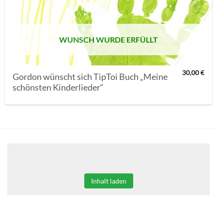
SETZEN
WUNSCH WURDE ERFÜLLT
30,00
€
Gordon wünscht sich TipToi Buch „Meine
schönsten Kinderlieder“
Klicken Sie auf den unteren Button, um den Inhalt von
erweiterungen.gooding.de zu laden.
Inhalt laden