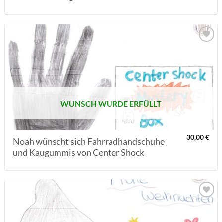
AUF MEINE
MERKLISTE
SETZEN
WUNSCH WURDE ERFÜLLT
30,00
€
Noah wünscht sich Fahrradhandschuhe
und Kaugummis von Center Shock
AUF MEINE
MERKLISTE