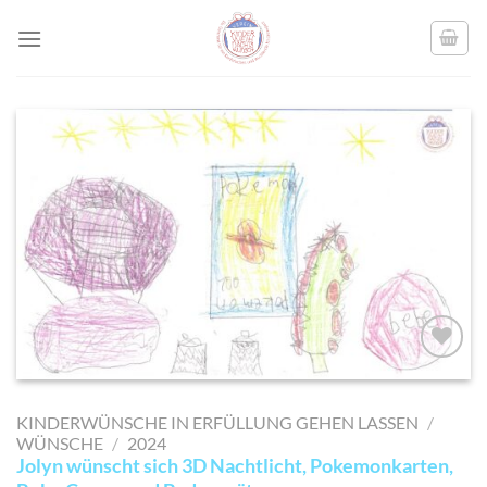
Skip
to
content
AUF MEINE
MERKLISTE
KINDERWÜNSCHE IN ERFÜLLUNG GEHEN LASSEN
/
SETZEN
WÜNSCHE
/
2024
Jolyn wünscht sich 3D Nachtlicht, Pokemonkarten,