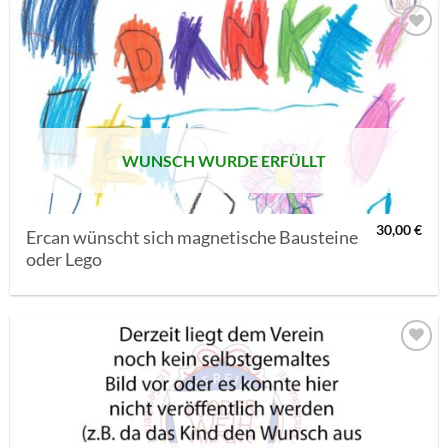
AUF MEINE
MERKLISTE
SETZEN
WUNSCH WURDE ERFÜLLT
30,00
€
Ercan wünscht sich magnetische Bausteine
oder Lego
AUF MEINE
MERKLISTE
SETZEN