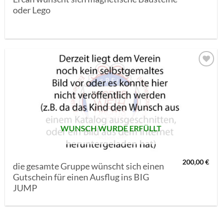
oder Lego
AUF MEINE
MERKLISTE
SETZEN
WUNSCH WURDE ERFÜLLT
200,00
€
die gesamte Gruppe wünscht sich einen
Gutschein für einen Ausflug ins BIG
JUMP