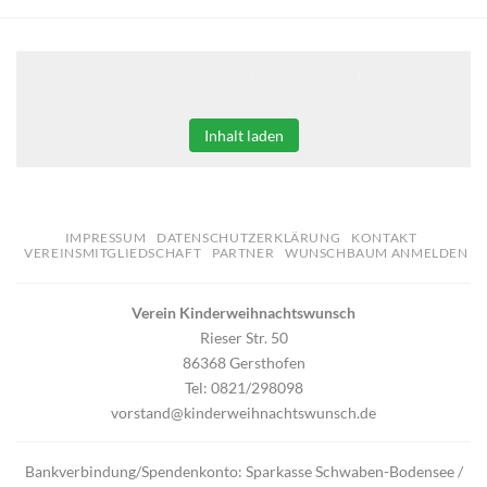
Klicken Sie auf den unteren Button, um den Inhalt von
erweiterungen.gooding.de zu laden.
Inhalt laden
IMPRESSUM
DATENSCHUTZERKLÄRUNG
KONTAKT
VEREINSMITGLIEDSCHAFT
PARTNER
WUNSCHBAUM ANMELDEN
Verein Kinderweihnachtswunsch
Rieser Str. 50
86368 Gersthofen
Tel: 0821/298098
vorstand@kinderweihnachtswunsch.de
Bankverbindung/Spendenkonto: Sparkasse Schwaben-Bodensee /