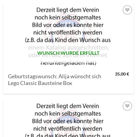
AUF MEINE
MERKLISTE
SETZEN
WUNSCH WURDE ERFÜLLT
35,00
€
Geburtstagswunsch: Alija wünscht sich
Lego Classic Bausteine Box
AUF MEINE
MERKLISTE
SETZEN