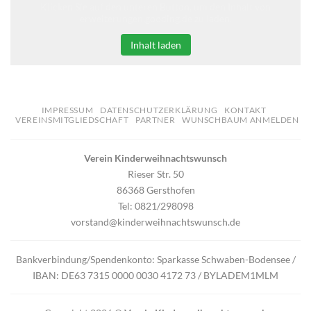
Klicken Sie auf den unteren Button, um den Inhalt von
erweiterungen.gooding.de zu laden.
Inhalt laden
IMPRESSUM
DATENSCHUTZERKLÄRUNG
KONTAKT
VEREINSMITGLIEDSCHAFT
PARTNER
WUNSCHBAUM ANMELDEN
Verein Kinderweihnachtswunsch
Rieser Str. 50
86368 Gersthofen
Tel: 0821/298098
vorstand@kinderweihnachtswunsch.de
Bankverbindung/Spendenkonto: Sparkasse Schwaben-Bodensee /
IBAN: DE63 7315 0000 0030 4172 73 / BYLADEM1MLM