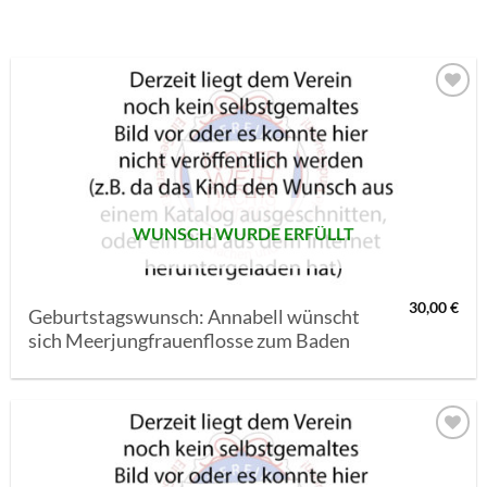
AUF MEINE
MERKLISTE
SETZEN
WUNSCH WURDE ERFÜLLT
30,00
€
Geburtstagswunsch: Annabell wünscht
sich Meerjungfrauenflosse zum Baden
AUF MEINE
MERKLISTE