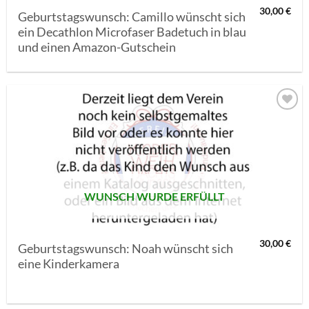
30,00
€
Geburtstagswunsch: Camillo wünscht sich
ein Decathlon Microfaser Badetuch in blau
und einen Amazon-Gutschein
AUF MEINE
MERKLISTE
SETZEN
WUNSCH WURDE ERFÜLLT
30,00
€
Geburtstagswunsch: Noah wünscht sich
eine Kinderkamera