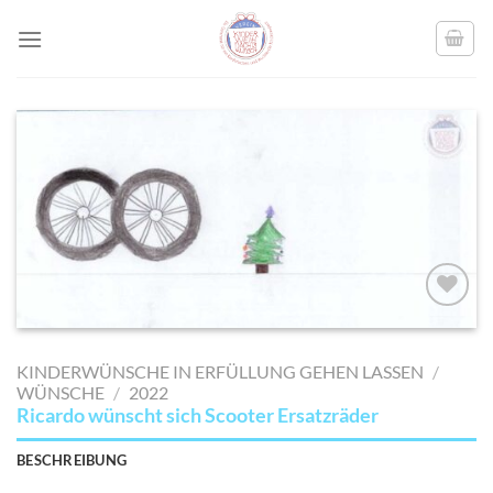
Skip
to
content
AUF MEINE
MERKLISTE
KINDERWÜNSCHE IN ERFÜLLUNG GEHEN LASSEN
/
SETZEN
WÜNSCHE
/
2022
Ricardo wünscht sich Scooter Ersatzräder
BESCHREIBUNG