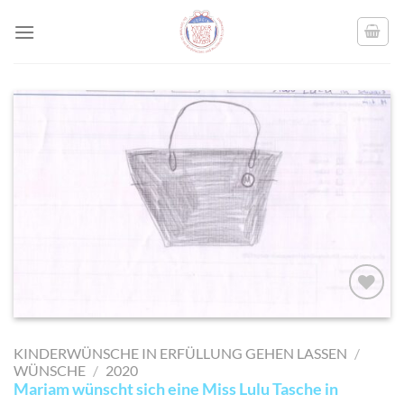
Skip
to
content
AUF MEINE
MERKLISTE
KINDERWÜNSCHE IN ERFÜLLUNG GEHEN LASSEN
/
SETZEN
WÜNSCHE
/
2020
Mariam wünscht sich eine Miss Lulu Tasche in