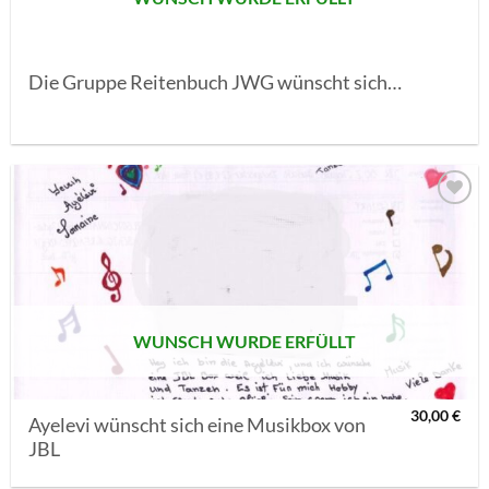
Die Gruppe Reitenbuch JWG wünscht sich…
AUF MEINE
MERKLISTE
SETZEN
WUNSCH WURDE ERFÜLLT
30,00
€
Ayelevi wünscht sich eine Musikbox von
JBL