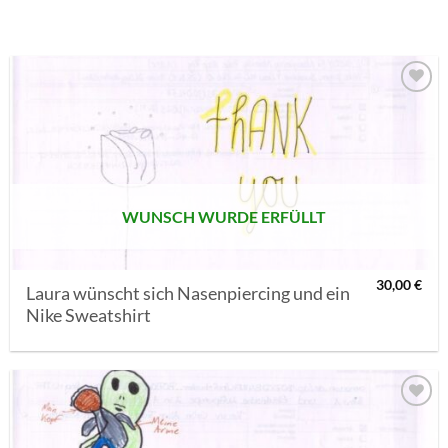
AUF MEINE
MERKLISTE
SETZEN
WUNSCH WURDE ERFÜLLT
30,00
€
Laura wünscht sich Nasenpiercing und ein
Nike Sweatshirt
AUF MEINE
MERKLISTE