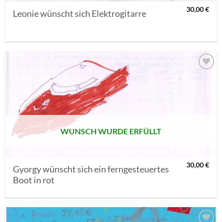
30,00
€
Leonie wünscht sich Elektrogitarre
AUF MEINE
MERKLISTE
SETZEN
WUNSCH WURDE ERFÜLLT
30,00
€
Gyorgy wünscht sich ein ferngesteuertes
Boot in rot