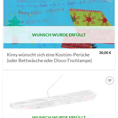
AUF MEINE
MERKLISTE
SETZEN
WUNSCH WURDE ERFÜLLT
30,00
€
Kimy wünscht sich eine Kostüm-Perücke
(oder Bettwäsche oder Disco-Tischlampe)
AUF MEINE
MERKLISTE
SETZEN
WUNSCH WURDE ERFÜLLT