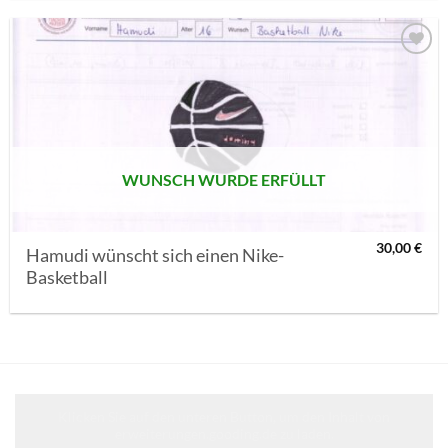
AUF MEINE
MERKLISTE
SETZEN
WUNSCH WURDE ERFÜLLT
30,00
€
Hamudi wünscht sich einen Nike-
Basketball
Klicken Sie auf den unteren Button, um den Inhalt von
erweiterungen.gooding.de zu laden.