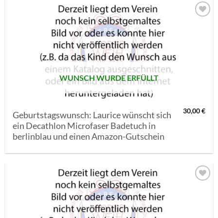
AUF MEINE
MERKLISTE
SETZEN
WUNSCH WURDE ERFÜLLT
30,00
€
Geburtstagswunsch: Laurice wünscht sich
ein Decathlon Microfaser Badetuch in
berlinblau und einen Amazon-Gutschein
AUF MEINE
MERKLISTE
SETZEN