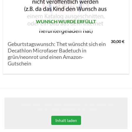
WUNSCH WURDE ERFÜLLT
30,00
€
Geburtstagswunsch: Thet wünscht sich ein
Decathlon Microfaser Badetuch in
grün/neonrot und einen Amazon-
Gutschein
Klicken Sie auf den unteren Button, um den Inhalt von
erweiterungen.gooding.de zu laden.
Inhalt laden