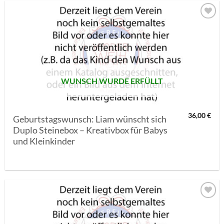
AUF MEINE
MERKLISTE
SETZEN
WUNSCH WURDE ERFÜLLT
36,00
€
Geburtstagswunsch: Liam wünscht sich
Duplo Steinebox – Kreativbox für Babys
und Kleinkinder
AUF MEINE
MERKLISTE
SETZEN