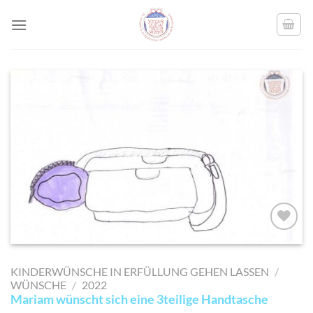
Skip
to
content
AUF MEINE
MERKLISTE
KINDERWÜNSCHE IN ERFÜLLUNG GEHEN LASSEN
/
SETZEN
WÜNSCHE
/
2022
Mariam wünscht sich eine 3teilige Handtasche