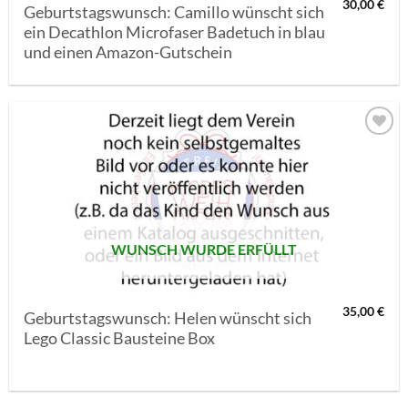
30,00
€
Geburtstagswunsch: Camillo wünscht sich
ein Decathlon Microfaser Badetuch in blau
und einen Amazon-Gutschein
AUF MEINE
MERKLISTE
SETZEN
WUNSCH WURDE ERFÜLLT
35,00
€
Geburtstagswunsch: Helen wünscht sich
Lego Classic Bausteine Box