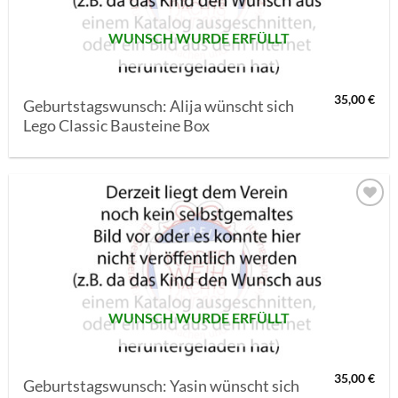
WUNSCH WURDE ERFÜLLT
35,00
€
Geburtstagswunsch: Alija wünscht sich
Lego Classic Bausteine Box
AUF MEINE
MERKLISTE
SETZEN
WUNSCH WURDE ERFÜLLT
35,00
€
Geburtstagswunsch: Yasin wünscht sich