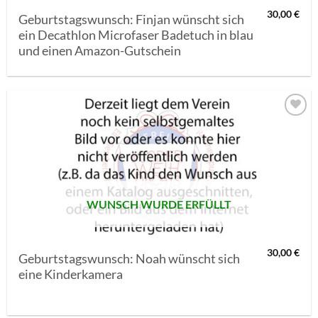
30,00
€
Geburtstagswunsch: Finjan wünscht sich
ein Decathlon Microfaser Badetuch in blau
und einen Amazon-Gutschein
AUF MEINE
MERKLISTE
SETZEN
WUNSCH WURDE ERFÜLLT
30,00
€
Geburtstagswunsch: Noah wünscht sich
eine Kinderkamera