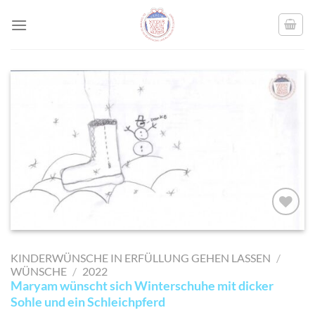
Skip
to
content
AUF MEINE
MERKLISTE
KINDERWÜNSCHE IN ERFÜLLUNG GEHEN LASSEN
/
SETZEN
WÜNSCHE
/
2022
Maryam wünscht sich Winterschuhe mit dicker
Sohle und ein Schleichpferd