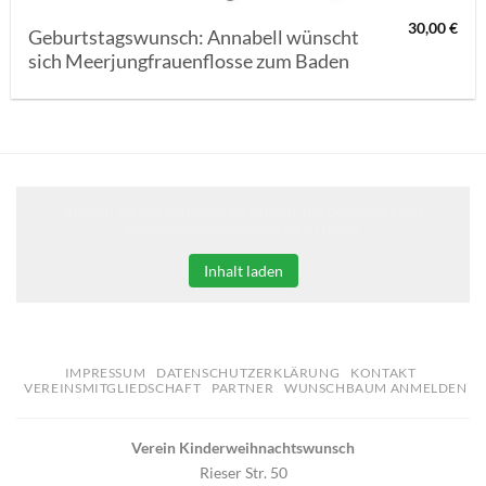
30,00
€
Geburtstagswunsch: Annabell wünscht
sich Meerjungfrauenflosse zum Baden
Klicken Sie auf den unteren Button, um den Inhalt von
erweiterungen.gooding.de zu laden.
Inhalt laden
IMPRESSUM
DATENSCHUTZERKLÄRUNG
KONTAKT
VEREINSMITGLIEDSCHAFT
PARTNER
WUNSCHBAUM ANMELDEN
Verein Kinderweihnachtswunsch
Rieser Str. 50