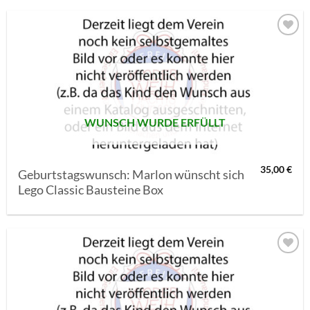
AUF MEINE
MERKLISTE
SETZEN
WUNSCH WURDE ERFÜLLT
35,00
€
Geburtstagswunsch: Marlon wünscht sich
Lego Classic Bausteine Box
AUF MEINE
MERKLISTE
SETZEN