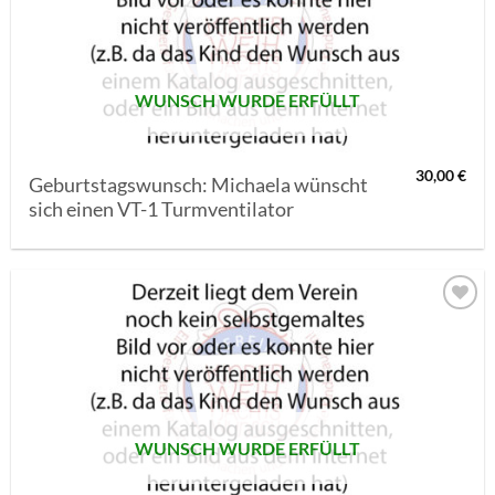
SETZEN
WUNSCH WURDE ERFÜLLT
30,00
€
Geburtstagswunsch: Michaela wünscht
sich einen VT-1 Turmventilator
AUF MEINE
MERKLISTE
SETZEN
WUNSCH WURDE ERFÜLLT