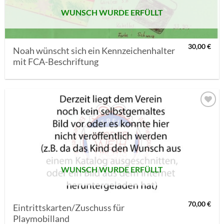
WUNSCH WURDE ERFÜLLT
30,00
€
Noah wünscht sich ein Kennzeichenhalter
mit FCA-Beschriftung
AUF MEINE
MERKLISTE
SETZEN
WUNSCH WURDE ERFÜLLT
70,00
€
Eintrittskarten/Zuschuss für
Playmobilland