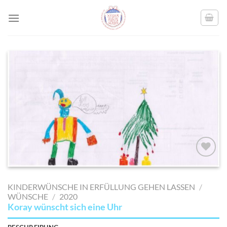
Skip
to
content
AUF MEINE
MERKLISTE
KINDERWÜNSCHE IN ERFÜLLUNG GEHEN LASSEN
/
SETZEN
WÜNSCHE
/
2020
Koray wünscht sich eine Uhr