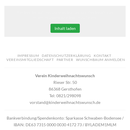
Klicken Sie auf den unteren Button, um den Inhalt von
erweiterungen.gooding.de zu laden.
Inhalt laden
IMPRESSUM
DATENSCHUTZERKLÄRUNG
KONTAKT
VEREINSMITGLIEDSCHAFT
PARTNER
WUNSCHBAUM ANMELDEN
Verein Kinderweihnachtswunsch
Rieser Str. 50
86368 Gersthofen
Tel: 0821/298098
vorstand@kinderweihnachtswunsch.de
Bankverbindung/Spendenkonto: Sparkasse Schwaben-Bodensee /
IBAN: DE63 7315 0000 0030 4172 73 / BYLADEM1MLM