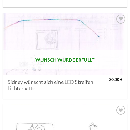
AUF MEINE
MERKLISTE
SETZEN
WUNSCH WURDE ERFÜLLT
30,00
€
Sidney wünscht sich eine LED Streifen
Lichterkette
AUF MEINE
MERKLISTE
SETZEN